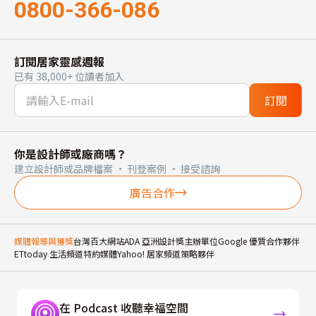
0800-366-086
訂閱居家靈感週報
已有 38,000+ 位讀者加入
訂閱
你是設計師或廠商嗎？
建立設計師或品牌檔案 · 刊登案例 · 接受諮詢
廣告合作
媒體報導與獲獎
台灣百大網站
ADA 亞洲設計獎主辦單位
Google 優質合作夥伴
ETtoday 生活頻道特約媒體
Yahoo! 居家頻道策略夥伴
在 Podcast 收聽幸福空間