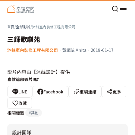
老屋預算分配與高 CP 值煥新術
首頁
/
全部影片
/
沐絲室內裝修工程有限公司
三輝歌劇苑
沐絲室內裝修工程有限公司
·
黃靖玹 Anita
·
2019-01-17
影片內容由【沐絲設計】提供
喜歡這部影片嗎?
LINE
Facebook
複製連結
更多
收藏
相關標籤
#
其他
設計團隊