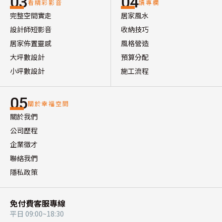
03
04
看精彩影音
讀專欄
完整空間實走
居家風水
設計師短影音
收納技巧
居家佈置靈感
風格營造
大坪數設計
預算分配
小坪數設計
施工流程
05
關於幸福空間
關於我們
公司歷程
企業徵才
聯絡我們
隱私政策
免付費客服專線
平日 09:00~18:30