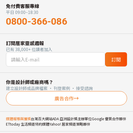
免付費客服專線
平日 09:00~18:30
0800-366-086
訂閱居家靈感週報
已有 38,000+ 位讀者加入
訂閱
你是設計師或廠商嗎？
建立設計師或品牌檔案 · 刊登案例 · 接受諮詢
廣告合作
媒體報導與獲獎
台灣百大網站
ADA 亞洲設計獎主辦單位
Google 優質合作夥伴
ETtoday 生活頻道特約媒體
Yahoo! 居家頻道策略夥伴