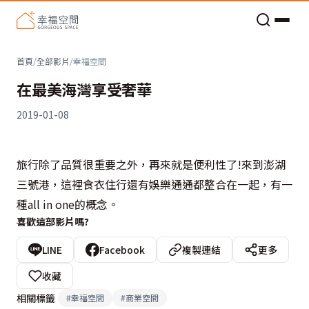
老屋預算分配與高 CP 值煥新術
首頁
/
全部影片
/
幸福空間
在最美海灣享受奢華
2019-01-08
旅行除了品質很重要之外，再來就是便利性了!來到澎湖
三號港，這裡食衣住行還有娛樂通通都整合在一起，有一
種all in one的概念。
喜歡這部影片嗎?
LINE
Facebook
複製連結
更多
收藏
相關標籤
#
幸福空間
#
商業空間