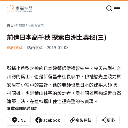
老屋預算分配與高 CP 值煥新術
首頁
/
全部影片
/
站內文章
前進日本高千穗 探索白洲土奧秘(三)
站內文章
·
站內文章
·
2019-01-08
號稱小戶型之神的日本建築師伊禮智先生，今天來到神奈
川縣的葉山，也是新留昌泰社長家中，伊禮智先生致力於
安居在小宅中的設計，他的老師也是日本的建築大師 奧
村昭雄，也是葉山住宅的設計者。奧村昭雄所強調近自然
建築工法，在這棟葉山住宅裡完整的被實現。
喜歡這部影片嗎?
LINE
Facebook
複製連結
更多