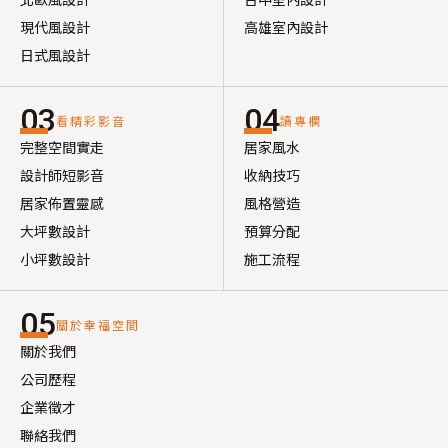
現代風設計
高雄室內設計
日式風設計
03
04
看精彩影音
讀專欄
完整空間實走
居家風水
設計師短影音
收納技巧
居家佈置靈感
風格營造
大坪數設計
預算分配
小坪數設計
施工流程
05
關於幸福空間
關於我們
公司歷程
企業徵才
聯絡我們