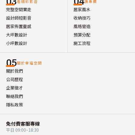
03
04
看精彩影音
讀專欄
完整空間實走
居家風水
設計師短影音
收納技巧
居家佈置靈感
風格營造
大坪數設計
預算分配
小坪數設計
施工流程
05
關於幸福空間
關於我們
公司歷程
企業徵才
聯絡我們
隱私政策
免付費客服專線
平日 09:00~18:30