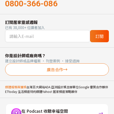
0800-366-086
訂閱居家靈感週報
已有 38,000+ 位讀者加入
訂閱
你是設計師或廠商嗎？
建立設計師或品牌檔案 · 刊登案例 · 接受諮詢
廣告合作
媒體報導與獲獎
台灣百大網站
ADA 亞洲設計獎主辦單位
Google 優質合作夥伴
ETtoday 生活頻道特約媒體
Yahoo! 居家頻道策略夥伴
在 Podcast 收聽幸福空間