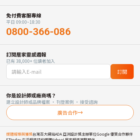
免付費客服專線
平日 09:00~18:30
0800-366-086
訂閱居家靈感週報
已有 38,000+ 位讀者加入
訂閱
你是設計師或廠商嗎？
建立設計師或品牌檔案 · 刊登案例 · 接受諮詢
廣告合作
媒體報導與獲獎
台灣百大網站
ADA 亞洲設計獎主辦單位
Google 優質合作夥伴
ETtoday 生活頻道特約媒體
Yahoo! 居家頻道策略夥伴