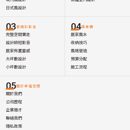
日式風設計
03
04
看精彩影音
讀專欄
完整空間實走
居家風水
設計師短影音
收納技巧
居家佈置靈感
風格營造
大坪數設計
預算分配
小坪數設計
施工流程
05
關於幸福空間
關於我們
公司歷程
企業徵才
聯絡我們
隱私政策