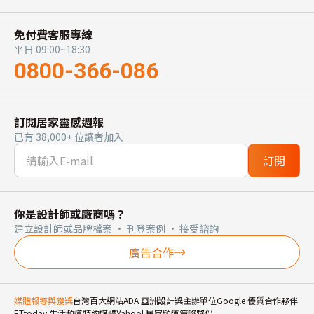
免付費客服專線
平日 09:00~18:30
0800-366-086
訂閱居家靈感週報
已有 38,000+ 位讀者加入
訂閱
你是設計師或廠商嗎？
建立設計師或品牌檔案 · 刊登案例 · 接受諮詢
廣告合作
媒體報導與獲獎
台灣百大網站
ADA 亞洲設計獎主辦單位
Google 優質合作夥伴
ETtoday 生活頻道特約媒體
Yahoo! 居家頻道策略夥伴