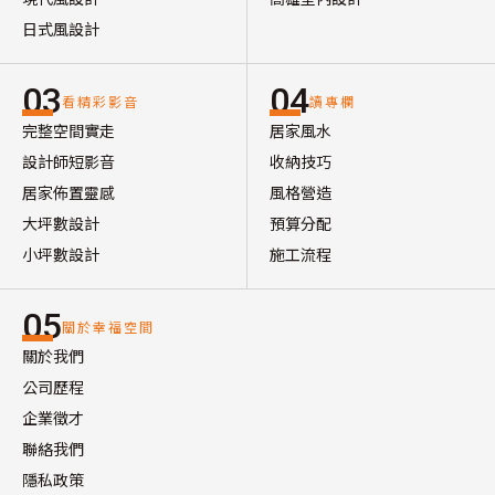
日式風設計
03
04
看精彩影音
讀專欄
完整空間實走
居家風水
設計師短影音
收納技巧
居家佈置靈感
風格營造
大坪數設計
預算分配
小坪數設計
施工流程
05
關於幸福空間
關於我們
公司歷程
企業徵才
聯絡我們
隱私政策