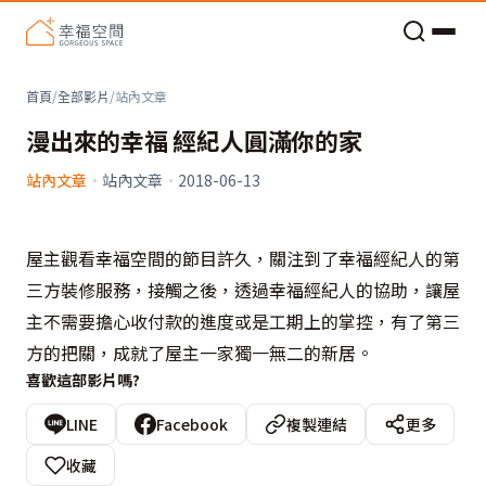
老屋預算分配與高 CP 值煥新術
首頁
/
全部影片
/
站內文章
漫出來的幸福 經紀人圓滿你的家
站內文章
·
站內文章
·
2018-06-13
屋主觀看幸福空間的節目許久，關注到了幸福經紀人的第
三方裝修服務，接觸之後，透過幸福經紀人的協助，讓屋
主不需要擔心收付款的進度或是工期上的掌控，有了第三
方的把關，成就了屋主一家獨一無二的新居。
喜歡這部影片嗎?
LINE
Facebook
複製連結
更多
收藏