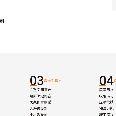
規劃
03
04
看精彩影音
完整空間實走
居家風水
設計師短影音
收納技巧
居家佈置靈感
風格營造
大坪數設計
預算分配
小坪數設計
施工流程