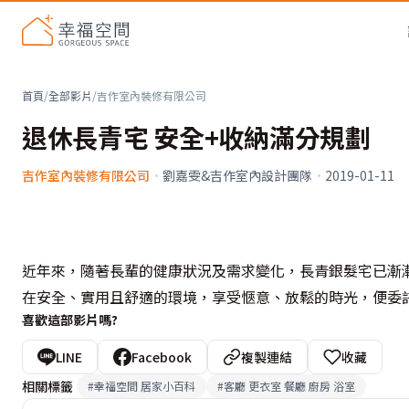
首頁
/
全部影片
/
吉作室內裝修有限公司
退休長青宅 安全+收納滿分規劃
吉作室內裝修有限公司
·
劉嘉雯&吉作室內設計團隊
·
2019-01-11
近年來，隨著長輩的健康狀況及需求變化，長青銀髮宅已漸
在安全、實用且舒適的環境，享受愜意、放鬆的時光，便委
喜歡這部影片嗎?
LINE
Facebook
複製連結
收藏
相關標籤
#
幸福空間 居家小百科
#
客廳 更衣室 餐廳 廚房 浴室