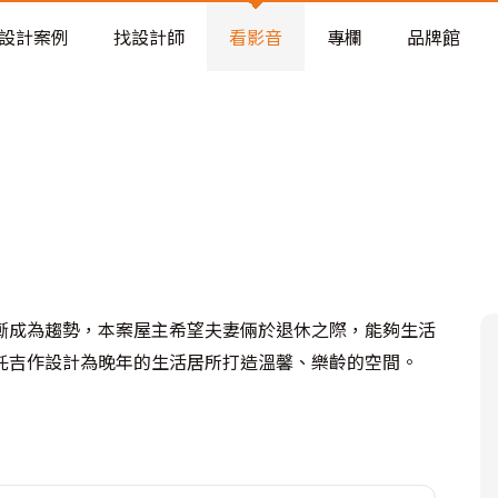
老屋預算分配與高 CP 值煥新術
設計案例
找設計師
看影音
專欄
品牌館
漸成為趨勢，本案屋主希望夫妻倆於退休之際，能夠生活
託吉作設計為晚年的生活居所打造溫馨、樂齡的空間。