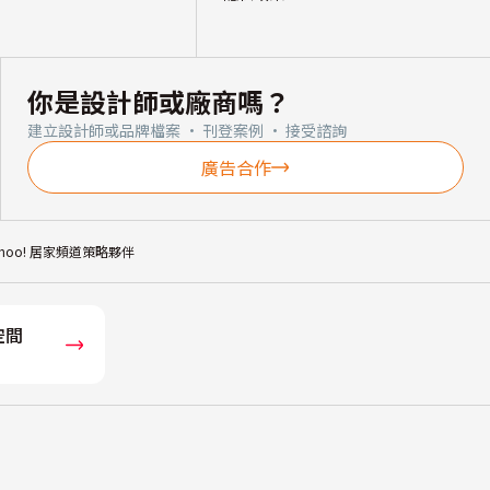
你是設計師或廠商嗎？
建立設計師或品牌檔案 · 刊登案例 · 接受諮詢
廣告合作
ahoo! 居家頻道策略夥伴
空間