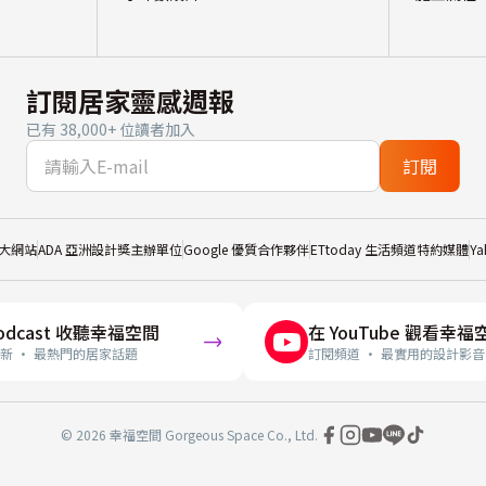
訂閱居家靈感週報
已有 38,000+ 位讀者加入
訂閱
大網站
ADA 亞洲設計獎主辦單位
Google 優質合作夥伴
ETtoday 生活頻道特約媒體
Y
odcast 收聽幸福空間
在 YouTube 觀看幸福
新 · 最熱門的居家話題
訂閱頻道 · 最實用的設計影音
© 2026 幸福空間 Gorgeous Space Co., Ltd.