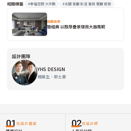
相關標籤
#
幸福空間 大坪數
#
玄關 客廳 臥室 書房 餐廳 廚房
相關個案
致經典 以醇厚疊景環抱大器風範
設計團隊
YHS DESIGN
楊煥生、郭士豪
01
02
找設計靈感
找設計師