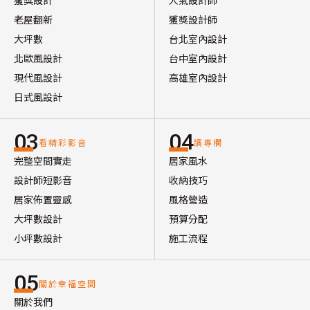
獲獎設計
人氣設計師
老屋翻新
獲獎設計師
大坪數
台北室內設計
北歐風設計
台中室內設計
現代風設計
高雄室內設計
日式風設計
03
04
看精彩影音
讀專欄
完整空間實走
居家風水
設計師短影音
收納技巧
居家佈置靈感
風格營造
大坪數設計
預算分配
小坪數設計
施工流程
05
關於幸福空間
關於我們