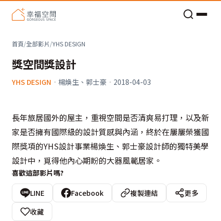
老屋預算分配與高 CP 值煥新術
首頁
/
全部影片
/
YHS DESIGN
獎空間獎設計
YHS DESIGN
·
楊煥生、郭士豪
·
2018-04-03
長年旅居國外的屋主，重視空間是否清爽易打理，以及新
家是否擁有國際級的設計質感與內涵，終於在屢屢榮獲國
際獎項的YHS設計事業楊煥生、郭士豪設計師的獨特美學
設計中，覓得他內心期盼的大器風範居家。
喜歡這部影片嗎?
LINE
Facebook
複製連結
更多
收藏