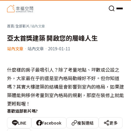
老屋預算分配與高 CP 值煥新術
看不見的居家風險和翻新關鍵
老屋預算分配與高 CP 值煥新術
首頁
/
全部影片
/
站內文章
亞太首獎建築 開啟您的層峰人生
站內文章
·
站內文章
·
2019-01-11
什麼樣的房子最吸引人？除了考量地點、坪數或公設之
外，大家最在乎的還是室內格局動線好不好。但你知道
嗎？其實大樓建築的結構是會影響到室內的格局，如果建
築體能夠移併考量到室內格局的規劃，那麼在裝修上就能
更輕鬆喔！
喜歡這部影片嗎?
LINE
Facebook
複製連結
更多