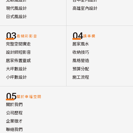
現代風設計
高雄室內設計
日式風設計
03
04
看精彩影音
讀專欄
完整空間實走
居家風水
設計師短影音
收納技巧
居家佈置靈感
風格營造
大坪數設計
預算分配
小坪數設計
施工流程
05
關於幸福空間
關於我們
公司歷程
企業徵才
聯絡我們