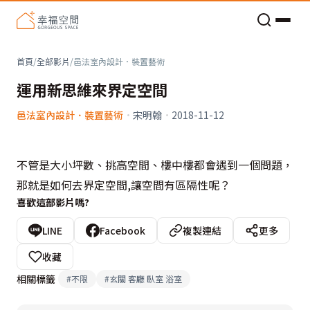
老屋預算分配與高 CP 值煥新術
首頁
/
全部影片
/
邑法室內設計．裝置藝術
運用新思維來界定空間
邑法室內設計．裝置藝術
·
宋明翰
·
2018-11-12
不管是大小坪數、挑高空間、樓中樓都會遇到一個問題，
那就是如何去界定空間,讓空間有區隔性呢？
喜歡這部影片嗎?
LINE
Facebook
複製連結
更多
收藏
相關標籤
#
不限
#
玄關 客廳 臥室 浴室