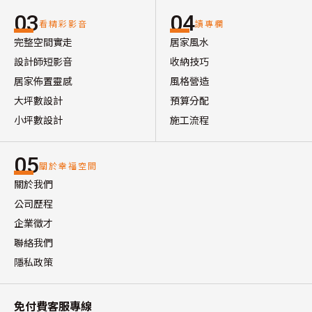
03
04
看精彩影音
讀專欄
完整空間實走
居家風水
設計師短影音
收納技巧
居家佈置靈感
風格營造
大坪數設計
預算分配
小坪數設計
施工流程
05
關於幸福空間
關於我們
公司歷程
企業徵才
聯絡我們
隱私政策
免付費客服專線