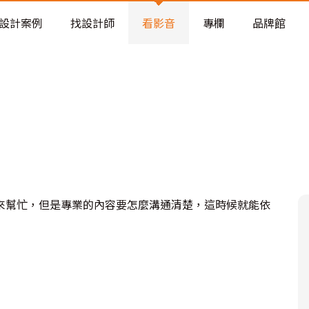
老屋預算分配與高 CP 值煥新術
設計案例
找設計師
看影音
專欄
品牌館
來幫忙，但是專業的內容要怎麼溝通清楚，這時候就能依