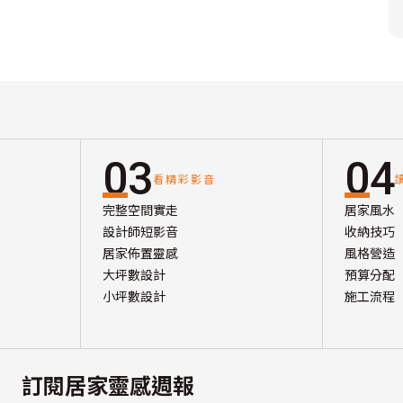
03
04
看精彩影音
完整空間實走
居家風水
設計師短影音
收納技巧
居家佈置靈感
風格營造
大坪數設計
預算分配
小坪數設計
施工流程
訂閱居家靈感週報