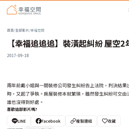
首頁
/
全部影片
/
幸福空間
【幸福追追追】裝潢起糾紛 屋空2
2017-09-18
兩年前戴小姐與一間裝修公司發生糾紛告上法院，判決結果
時，又起了爭執。房屋裝修本就繁瑣，雖然發生糾紛可交由
誰也沒得到好處。
喜歡這部影片嗎?
LINE
Facebook
複製連結
收藏