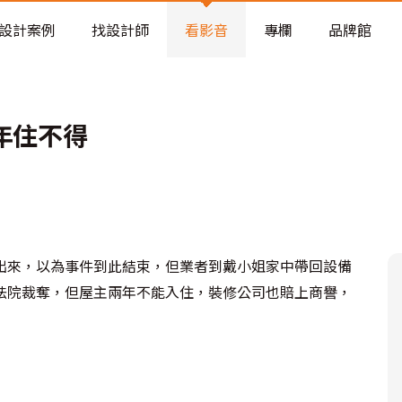
老屋預算分配與高 CP 值煥新術
設計案例
找設計師
看影音
專欄
品牌館
年住不得
出來，以為事件到此結束，但業者到戴小姐家中帶回設備
法院裁奪，但屋主兩年不能入住，裝修公司也賠上商譽，