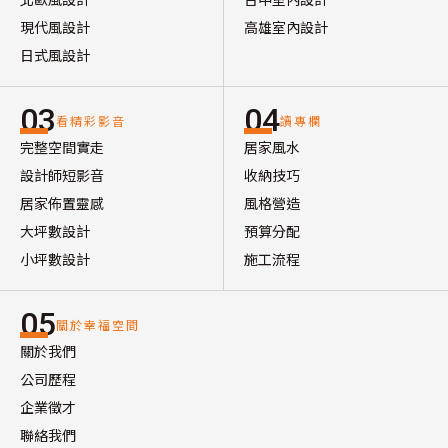
現代風設計
高雄室內設計
日式風設計
03
04
看精彩影音
讀專欄
完整空間實走
居家風水
設計師短影音
收納技巧
居家佈置靈感
風格營造
大坪數設計
預算分配
小坪數設計
施工流程
05
關於幸福空間
關於我們
公司歷程
企業徵才
聯絡我們