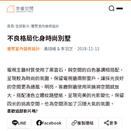
老屋預算分配與高 CP 值煥新術
首頁
/
全部影片
/
豐聚室內裝修設計
不良格局化身時尚別墅
豐聚室內裝修設計
·
黃翊峰 & 李羽芝
·
2018-11-12
電視主牆材質使用了黑雲石，與空間的白色基調相搭配，
呈現較為時尚的氛圍，保留電視牆兩側窗戶，讓採光良好
的空間更為通風、明亮，客廳側牆使用茶鏡將空間感放
大，搭配淺色立體紋路壁紙，呈現完美的光影變化，保留
四米的挑高空間，也為空間添加了沉穩大氣的氛圍。
喜歡這部影片嗎?
LINE
Facebook
複製連結
更多