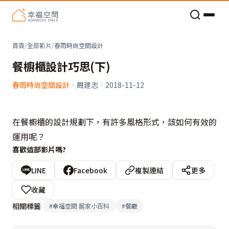
老屋預算分配與高 CP 值煥新術
首頁
/
全部影片
/
春雨時尚空間設計
餐櫥櫃設計巧思(下)
春雨時尚空間設計
·
周建志
·
2018-11-12
在餐櫥櫃的設計規劃下，有許多風格形式，該如何有效的
運用呢？
喜歡這部影片嗎?
LINE
Facebook
複製連結
更多
收藏
相關標籤
#
幸福空間 居家小百科
#
餐廳