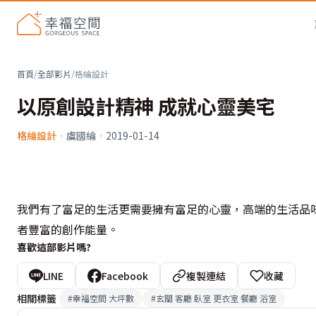
首頁
/
全部影片
/
格綸設計
以原創設計精神 成就心靈美宅
格綸設計
·
虞國綸
·
2019-01-14
我們有了富足的生活更需要擁有富足的心靈，高端的生活品
者豐富的創作能量。
喜歡這部影片嗎?
LINE
Facebook
複製連結
收藏
相關標籤
#
幸福空間 大坪數
#
玄關 客廳 臥室 更衣室 餐廳 浴室