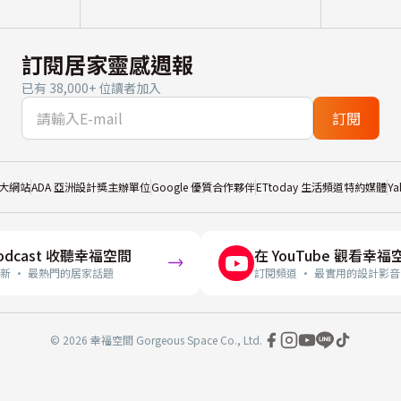
訂閱居家靈感週報
已有 38,000+ 位讀者加入
訂閱
大網站
ADA 亞洲設計獎主辦單位
Google 優質合作夥伴
ETtoday 生活頻道特約媒體
Y
odcast 收聽幸福空間
在 YouTube 觀看幸福
新 · 最熱門的居家話題
訂閱頻道 · 最實用的設計影音
© 2026 幸福空間 Gorgeous Space Co., Ltd.