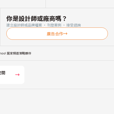
你是設計師或廠商嗎？
建立設計師或品牌檔案 · 刊登案例 · 接受諮詢
廣告合作
ahoo! 居家頻道策略夥伴
空間