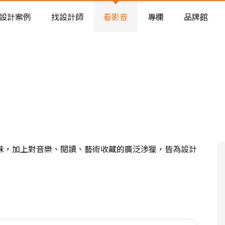
老屋預算分配與高 CP 值煥新術
設計案例
找設計師
看影音
專欄
品牌館
味，加上對音樂、閱讀、藝術收藏的廣泛涉獵，皆為設計