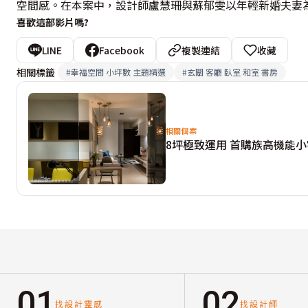
空間感。在本案中，設計師盧慧珊與蘇郁雯以年輕新婚夫妻
喜歡這部影片嗎?
LINE
Facebook
複製連結
收藏
相關標籤
#
幸福空間 小坪數 主題精選
#
玄關 客廳 臥室 和室 書房
相關個案
8坪極致運用 首購族高機能小
01
02
找設計靈感
找設計師