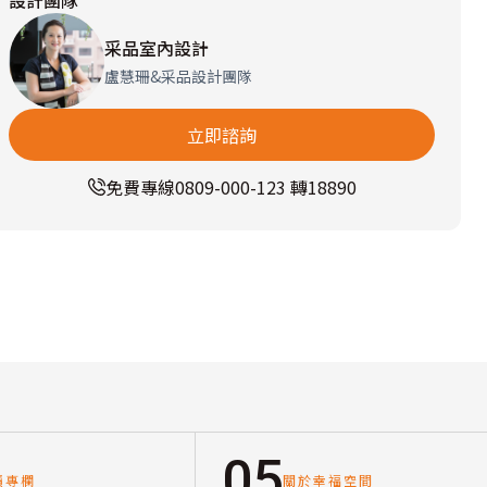
設計團隊
采品室內設計
盧慧珊&采品設計團隊
立即諮詢
免費專線
0809-000-123 轉18890
05
讀專欄
關於幸福空間