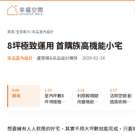
首頁
/
全部影片
/
采品室內設計
8坪極致運用 首購族高機能小宅
采品室內設計
·
盧慧珊&采品設計團隊
·
2019-01-14
0:00
1:33
2:18
2:27
開場
室內坪數8
利用輕隔間
活用空間 創
坪得極致運
改變格局不
造高收納機
用
顯壅擠
能
想要擁有人人欽羨的好宅，其實不用大坪數就能完成，只要