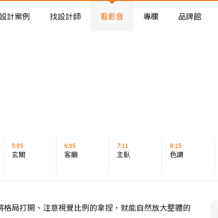
老屋預算分配與高 CP 值煥新術
看不見的居家風險和翻新關鍵
設計案例
找設計師
看影音
專欄
品牌館
老屋預算分配與高 CP 值煥新術
5:05
6:05
7:11
8:15
玄關
客廳
主臥
色調
將格局打開、注意視覺比例的拿捏，就能自然放大整體的