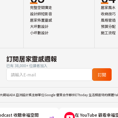
完整空間實走
居家風水
設計師短影音
收納技巧
居家佈置靈感
風格營造
大坪數設計
預算分配
小坪數設計
施工流程
訂閱居家靈感週報
已有 38,000+ 位讀者加入
訂閱
大網站
ADA 亞洲設計獎主辦單位
Google 優質合作夥伴
ETtoday 生活頻道特約媒體
Y
odcast 收聽幸福空間
在 YouTube 觀看幸福