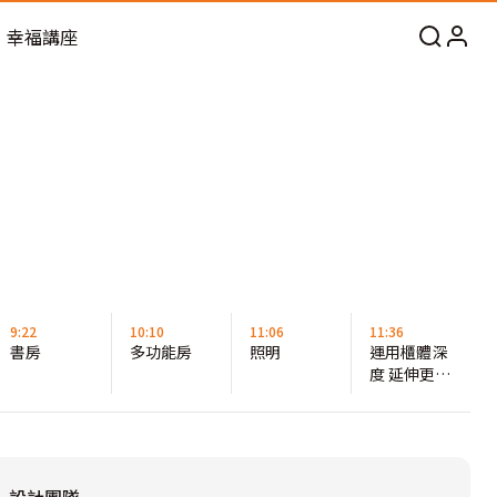
幸福講座
9:22
10:10
11:06
11:36
書房
多功能房
照明
運用櫃體深
度 延伸更多
空間規劃