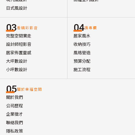
日式風設計
03
04
看精彩影音
讀專欄
完整空間實走
居家風水
設計師短影音
收納技巧
居家佈置靈感
風格營造
大坪數設計
預算分配
小坪數設計
施工流程
05
關於幸福空間
關於我們
公司歷程
企業徵才
聯絡我們
隱私政策