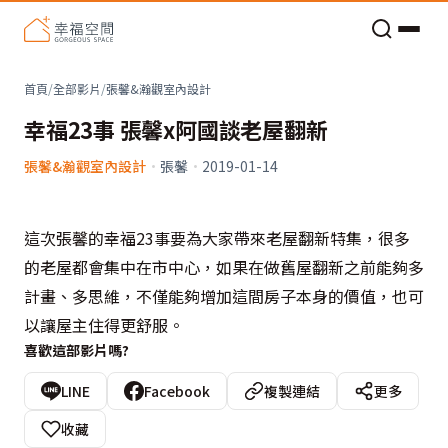
老屋預算分配與高 CP 值煥新術
首頁
/
全部影片
/
張馨&瀚觀室內設計
幸福23事 張馨x阿國談老屋翻新
張馨&瀚觀室內設計
·
張馨
·
2019-01-14
這次張馨的幸福23事要為大家帶來老屋翻新特集，很多
的老屋都會集中在市中心，如果在做舊屋翻新之前能夠多
計畫、多思維，不僅能夠增加這間房子本身的價值，也可
以讓屋主住得更舒服。
喜歡這部影片嗎?
LINE
Facebook
複製連結
更多
收藏