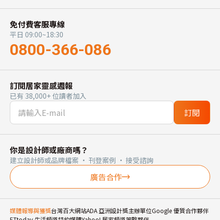
免付費客服專線
平日 09:00~18:30
0800-366-086
訂閱居家靈感週報
已有 38,000+ 位讀者加入
訂閱
你是設計師或廠商嗎？
建立設計師或品牌檔案 · 刊登案例 · 接受諮詢
廣告合作
媒體報導與獲獎
台灣百大網站
ADA 亞洲設計獎主辦單位
Google 優質合作夥伴
ETtoday 生活頻道特約媒體
Yahoo! 居家頻道策略夥伴