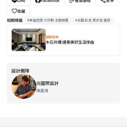
LINE
Facebook
複製連結
更多
收藏
相關標籤
#
幸福空間 大坪數 主題精選
#
玄關 臥室 更衣室 書房
相關個案
木石共構 譜奏美好生活序曲
設計團隊
IS國際設計
陳嘉鴻