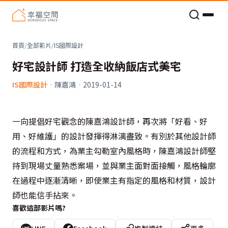
老屋預算分配與高 CP 值煥新術
首頁
/
全部影片
/
IS國際設計
好宅設計師 打造全收納飯店式美宅
IS國際設計
·
陳嘉鴻
·
2019-01-14
一向提倡好宅觀念的陳嘉鴻設計師，再次將「好看、好
用、好維護」的設計發揮得淋漓盡致。有別於其他設計師
的流程和方式，為業主勾勒室內風格時，陳嘉鴻設計師堅
持到現場丈量熟悉案場，並與業主面對面接觸，風格輪廓
在過程中逐漸清晰，即使業主有指定的風格和材質，設計
師也能信手拈來。
喜歡這部影片嗎?