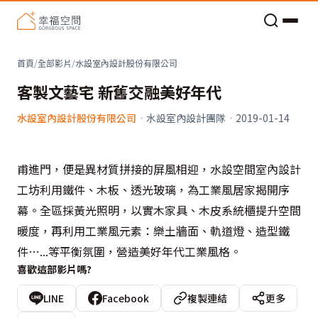
老屋預算分配與高 CP 值煥新術
首頁
/
全部影片
/
水設室內設計股份有限公司
客製文藝宅 新舊交融美好年代
水設室內設計股份有限公司
·
水設室內設計團隊
·
2019-01-14
甫進門，便是異材質拼接的屏風相迎，水設空間室內設計
工坊利用鐵件、木板、透光玻璃，為工業風居家揭開序
幕。全區採黃光照明，以實木家具、木皮系統櫃提升空間
暖度，再利用工業風元素：樂土牆面、軌道燈、造型鐵
件…...等平衡氛圍，營造美好年代工業風格。
喜歡這部影片嗎?
LINE
Facebook
複製連結
更多