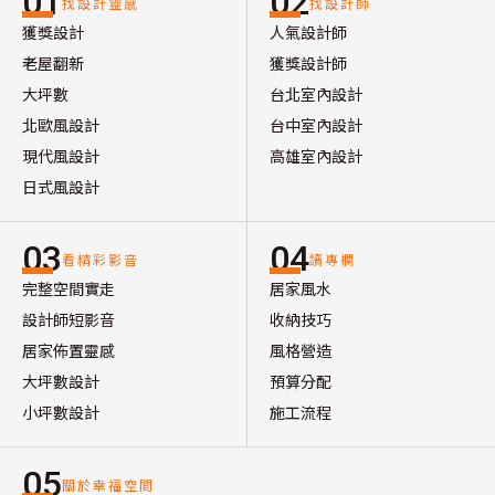
01
02
找設計靈感
找設計師
獲獎設計
人氣設計師
老屋翻新
獲獎設計師
大坪數
台北室內設計
北歐風設計
台中室內設計
現代風設計
高雄室內設計
日式風設計
03
04
看精彩影音
讀專欄
完整空間實走
居家風水
設計師短影音
收納技巧
居家佈置靈感
風格營造
大坪數設計
預算分配
小坪數設計
施工流程
05
關於幸福空間