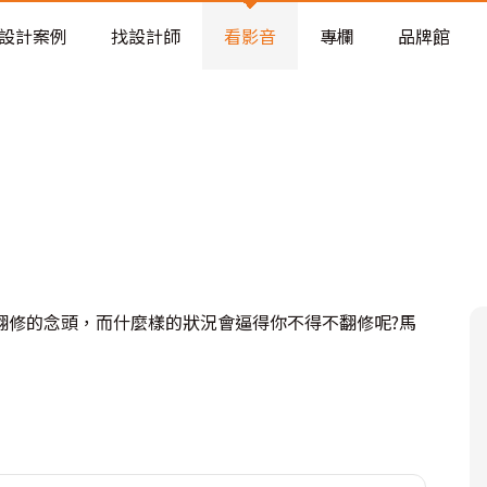
老屋預算分配與高 CP 值煥新術
設計案例
找設計師
看影音
專欄
品牌館
翻修的念頭，而什麼樣的狀況會逼得你不得不翻修呢?馬