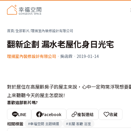
首頁
/
全部影片
/
理揚室內裝修設計有限公司
翻新企劃 漏水老屋化身日光宅
理揚室內裝修設計有限公司
·
吳函霖
·
2019-01-14
對於居住在高屋齡房子的屋主來說，心中一定時常浮現想要
上來聽聽今天的屋主怎麼說!
喜歡這部影片嗎?
LINE
Facebook
複製連結
收藏
相關標籤
#
幸福空間 主題精選
#
玄關 客廳 浴室