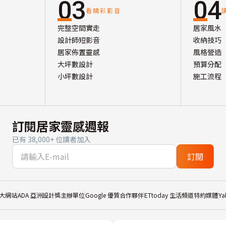
03
04
看精彩影音
完整空間實走
居家風水
設計師短影音
收納技巧
居家佈置靈感
風格營造
大坪數設計
預算分配
小坪數設計
施工流程
訂閱居家靈感週報
已有 38,000+ 位讀者加入
訂閱
大網站
ADA 亞洲設計獎主辦單位
Google 優質合作夥伴
ETtoday 生活頻道特約媒體
Y