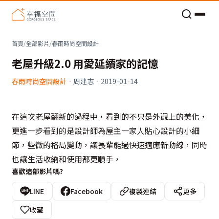
老屋預算分配與高 CP 值煥新術
看不見的居家風險和翻新關鍵
老屋預算分配與高 CP 值煥新術
首頁
/
全部影片
/
春雨時尚空間設計
老屋升級2.0 用愛延續家的記憶
春雨時尚空間設計
·
周建志
·
2019-01-14
在這次老屋翻新的過程中，看到的不只是外觀上的美化，
更進一步看到的是設計師為屋主一家人貼心設計的小細
節，些微的格局變動，讓長輩能過快速適應新動線，同時
也讓生活收納和使用都更順手，
喜歡這部影片嗎?
LINE
Facebook
複製連結
更多
收藏