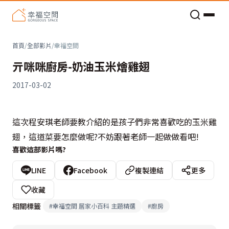
老屋預算分配與高 CP 值煥新術
首頁
/
全部影片
/
幸福空間
亓咪咪廚房-奶油玉米燴雞翅
2017-03-02
這次程安琪老師要教介紹的是孩子們非常喜歡吃的玉米雞
翅，這道菜要怎麼做呢?不妨跟著老師一起做做看吧!
喜歡這部影片嗎?
LINE
Facebook
複製連結
更多
收藏
相關標籤
#
幸福空間 居家小百科 主題精選
#
廚房