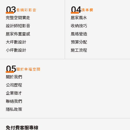
03
04
看精彩影音
讀專欄
完整空間實走
居家風水
設計師短影音
收納技巧
居家佈置靈感
風格營造
大坪數設計
預算分配
小坪數設計
施工流程
05
關於幸福空間
關於我們
公司歷程
企業徵才
聯絡我們
隱私政策
免付費客服專線