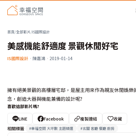
首頁
/
全部影片
/
IS國際設計
美感機能舒適度 景觀休閒好宅
IS國際設計
·
陳嘉鴻
·
2019-01-14
擁有絕美景觀的高樓層宅邸，是屋主用來作為親友休閒娛樂
念，創造大器與機能兼備的設計呢?
喜歡這部影片嗎?
LINE
Facebook
複製連結
收藏
相關標籤
#
幸福空間 大坪數 主題精選
#
玄關 客廳 餐廳 廚房