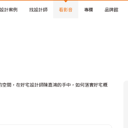
老屋預算分配與高 CP 值煥新術
設計案例
找設計師
看影音
專欄
品牌館
的空間，在好宅設計師陳嘉鴻的手中，如何落實好宅概