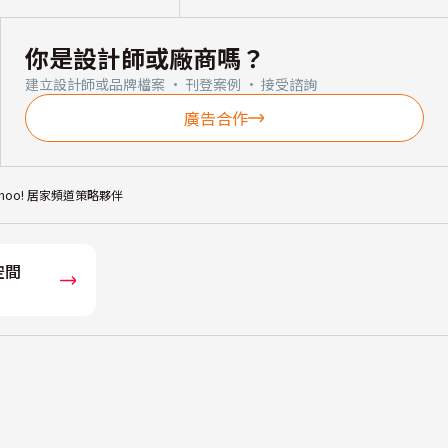
你是設計師或廠商嗎？
建立設計師或品牌檔案 · 刊登案例 · 接受諮詢
廣告合作
ahoo! 居家頻道策略夥伴
空間