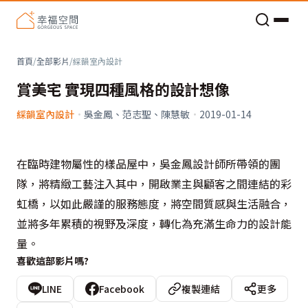
老屋預算分配與高 CP 值煥新術
首頁
/
全部影片
/
綵韻室內設計
賞美宅 實現四種風格的設計想像
綵韻室內設計
·
吳金鳳、范志聖、陳慧敏
·
2019-01-14
在臨時建物屬性的樣品屋中，吳金鳳設計師所帶領的團
隊，將精緻工藝注入其中，開啟業主與顧客之間連結的彩
虹橋，以如此嚴謹的服務態度，將空間質感與生活融合，
並將多年累積的視野及深度，轉化為充滿生命力的設計能
量。
喜歡這部影片嗎?
LINE
Facebook
複製連結
更多