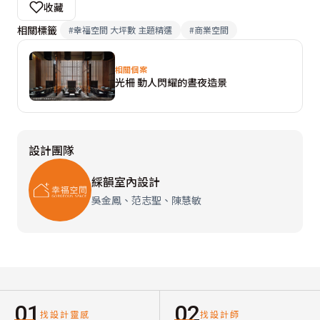
收藏
相關標籤
#
幸福空間 大坪數 主題精選
#
商業空間
相關個案
光柵 動人閃耀的晝夜造景
設計團隊
綵韻室內設計
吳金鳳、范志聖、陳慧敏
01
02
找設計靈感
找設計師