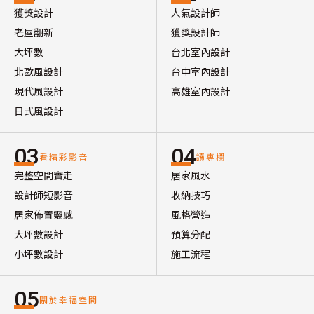
獲獎設計
人氣設計師
老屋翻新
獲獎設計師
大坪數
台北室內設計
北歐風設計
台中室內設計
現代風設計
高雄室內設計
日式風設計
03
04
看精彩影音
讀專欄
完整空間實走
居家風水
設計師短影音
收納技巧
居家佈置靈感
風格營造
大坪數設計
預算分配
小坪數設計
施工流程
05
關於幸福空間