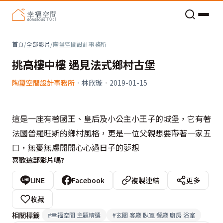
老屋預算分配與高 CP 值煥新術
首頁
/
全部影片
/
陶璽空間設計事務所
挑高樓中樓 遇見法式鄉村古堡
陶璽空間設計事務所
·
林欣璇
·
2019-01-15
這是一座有著國王、皇后及小公主小王子的城堡，它有著
法國普羅旺斯的鄉村風格，更是一位父親想要帶著一家五
口，無憂無慮開開心心過日子的夢想
喜歡這部影片嗎?
LINE
Facebook
複製連結
更多
收藏
相關標籤
#
幸福空間 主題精選
#
玄關 客廳 臥室 餐廳 廚房 浴室