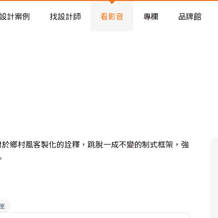
老屋預算分配與高 CP 值煥新術
設計案例
找設計師
看影音
專欄
品牌館
哥對於鄉村風客製化的詮釋，跳脫一成不變的制式框架，強
。
浴室