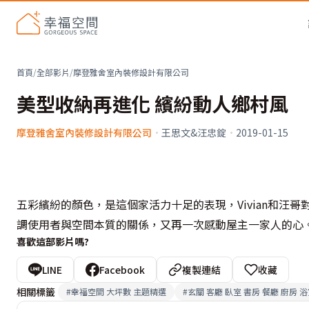
首頁
/
全部影片
/
摩登雅舍室內裝修設計有限公司
美型收納再進化 繽紛動人鄉村風
摩登雅舍室內裝修設計有限公司
·
王思文&汪忠錠
·
2019-01-15
五彩繽紛的顏色，是這個家活力十足的表現，Vivian和汪
調使用者與空間本質的關係，又再一次感動屋主一家人的心
喜歡這部影片嗎?
LINE
Facebook
複製連結
收藏
相關標籤
#
幸福空間 大坪數 主題精選
#
玄關 客廳 臥室 書房 餐廳 廚房 