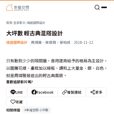
老屋預算分配與高 CP 值煥新術
首頁
/
全部影片
/
境庭國際設計
大坪數 輕古典混搭設計
境庭國際設計
·
周靖雅、吳俊鋒、葉柏成
·
2018-11-12
只有動到少少的隔間牆，善用建商給予的格局為主設計，
以圖騰花樣、畫框加以線板，調和上大量金、銀、白色，
就是周靖雅營造出的輕古典風貌。
喜歡這部影片嗎?
LINE
Facebook
複製連結
更多
收藏
相關標籤
#
幸福空間 小坪數