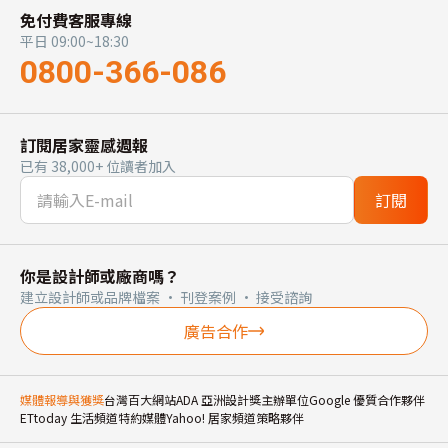
免付費客服專線
平日 09:00~18:30
0800-366-086
訂閱居家靈感週報
已有 38,000+ 位讀者加入
訂閱
你是設計師或廠商嗎？
建立設計師或品牌檔案 · 刊登案例 · 接受諮詢
廣告合作
媒體報導與獲獎
台灣百大網站
ADA 亞洲設計獎主辦單位
Google 優質合作夥伴
ETtoday 生活頻道特約媒體
Yahoo! 居家頻道策略夥伴