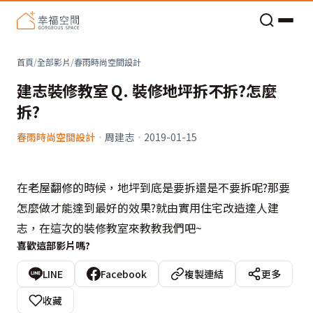
老屋預算分配與高 CP 值煥新術
首頁
/
全部影片
/
春雨時尚空間設計
建志裝修教室 Q. 裝修地坪拆不拆?怎麼
拆?
春雨時尚空間設計
·
周建志
·
2019-01-15
在老屋翻修的時候，地坪到底是要拆還是不要拆呢?那要
怎麼做才能達到最好的效果?就由實用住宅改造達人建
志，在這次的裝修教室來教教我們吧~
喜歡這部影片嗎?
LINE
Facebook
複製連結
更多
收藏