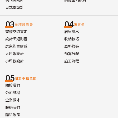
日式風設計
03
04
看精彩影音
讀專欄
完整空間實走
居家風水
設計師短影音
收納技巧
居家佈置靈感
風格營造
大坪數設計
預算分配
小坪數設計
施工流程
05
關於幸福空間
關於我們
公司歷程
企業徵才
聯絡我們
隱私政策