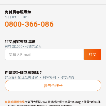
免付費客服專線
平日 09:00~18:30
0800-366-086
訂閱居家靈感週報
已有 38,000+ 位讀者加入
訂閱
你是設計師或廠商嗎？
建立設計師或品牌檔案 · 刊登案例 · 接受諮詢
廣告合作
媒體報導與獲獎
台灣百大網站
ADA 亞洲設計獎主辦單位
Google 優質合作夥伴
ETtoday 生活頻道特約媒體
Yahoo! 居家頻道策略夥伴