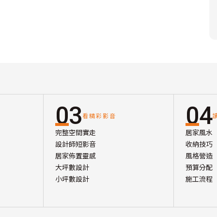
03
04
看精彩影音
完整空間實走
居家風水
設計師短影音
收納技巧
居家佈置靈感
風格營造
大坪數設計
預算分配
小坪數設計
施工流程