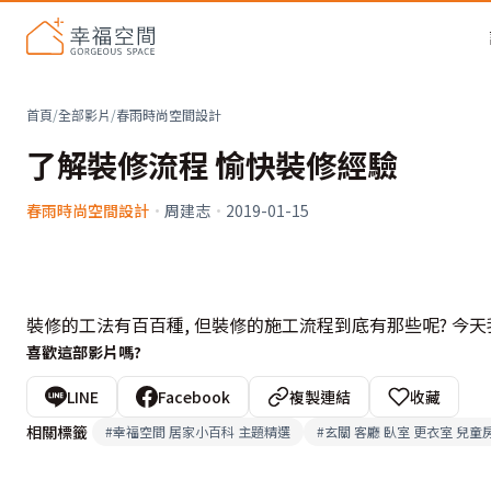
首頁
/
全部影片
/
春雨時尚空間設計
了解裝修流程 愉快裝修經驗
春雨時尚空間設計
·
周建志
·
2019-01-15
裝修的工法有百百種, 但裝修的施工流程到底有那些呢? 今
喜歡這部影片嗎?
LINE
Facebook
複製連結
收藏
相關標籤
#
幸福空間 居家小百科 主題精選
#
玄關 客廳 臥室 更衣室 兒童