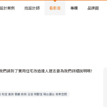
老屋預算分配與高 CP 值煥新術
設計案例
找設計師
看影音
專欄
品牌館
天我們請到了實用住宅改造達人建志要為我們詳細說明唷!
房 和室 書房 餐廳 廚房 浴室 視聽室 陽台露台 商業空間