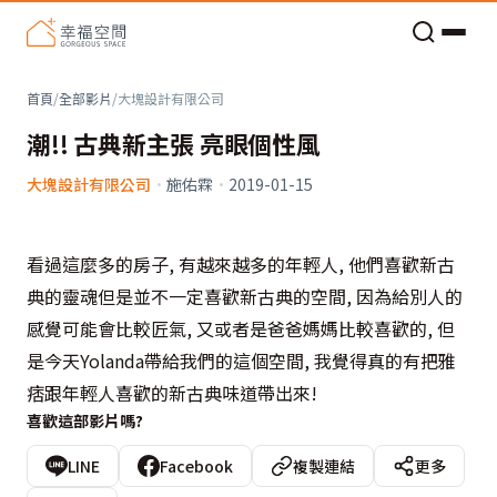
老屋預算分配與高 CP 值煥新術
首頁
/
全部影片
/
大塊設計有限公司
潮!! 古典新主張 亮眼個性風
大塊設計有限公司
·
施佑霖
·
2019-01-15
看過這麼多的房子, 有越來越多的年輕人, 他們喜歡新古
典的靈魂但是並不一定喜歡新古典的空間, 因為給別人的
感覺可能會比較匠氣, 又或者是爸爸媽媽比較喜歡的, 但
是今天Yolanda帶給我們的這個空間, 我覺得真的有把雅
痞跟年輕人喜歡的新古典味道帶出來!
喜歡這部影片嗎?
LINE
Facebook
複製連結
更多