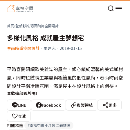
老屋預算分配與高 CP 值煥新術
首頁
/
全部影片
/
春雨時尚空間設計
多樣化風格 成就屋主夢想宅
春雨時尚空間設計
·
周建志
·
2019-01-15
平時喜愛研讀歐美雜誌的屋主，傾心繽紛溫馨的美式鄉村
風，同時也鍾情工業風與極簡風的個性風尚，春雨時尚空
間設計平衡冷暖氛圍，滿足屋主在設計風格上的期待。
喜歡這部影片嗎?
LINE
Facebook
複製連結
更多
收藏
相關標籤
#
幸福空間 小坪數 主題精選