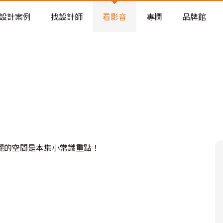
老屋預算分配與高 CP 值煥新術
設計案例
找設計師
看影音
專欄
品牌館
麗的空間是本集小常識重點！