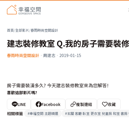
首頁
/
全部影片
/
春雨時尚空間設計
建志裝修教室 Q.我的房子需要裝修
春雨時尚空間設計
·
周建志
·
2019-01-15
房子需要裝潢多久? 今天建志裝修教室來為您解答!
喜歡這部影片嗎?
LINE
Facebook
複製連結
收藏
相關標籤
#
幸福空間 主題精選
#
玄關 客廳 臥室 更衣室 兒童房 和室 書房