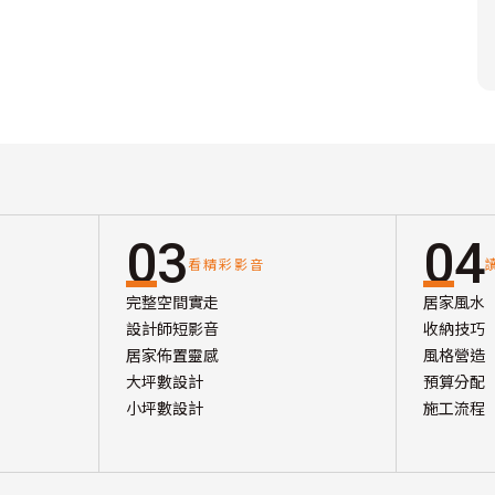
03
04
看精彩影音
完整空間實走
居家風水
設計師短影音
收納技巧
居家佈置靈感
風格營造
大坪數設計
預算分配
小坪數設計
施工流程