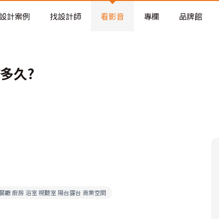
老屋預算分配與高 CP 值煥新術
設計案例
找設計師
看影音
專欄
品牌館
多久?
 餐廳 廚房 浴室 視聽室 陽台露台 商業空間