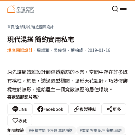
老屋預算分配與高 CP 值煥新術
首頁
/
全部影片
/
境庭國際設計
現代混搭 簡約實用私宅
境庭國際設計
·
周靖雅、吳俊鋒、葉柏成
·
2019-01-16
原先讓周靖雅設計師傷透腦筋的本案，空間中存在許多既
有樑柱，於是，透過造型櫃體、弧形天花設計，巧妙修飾
樑柱於無形，還給屋主一個寬敞無壓的居住環境。
喜歡這部影片嗎?
LINE
Facebook
複製連結
更多
收藏
相關標籤
#
幸福空間 小坪數 主題精選
#
玄關 客廳 臥室 餐廳 廚房