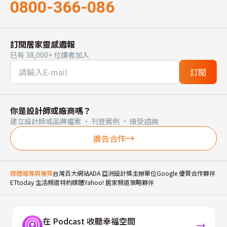
0800-366-086
訂閱居家靈感週報
已有 38,000+ 位讀者加入
訂閱
你是設計師或廠商嗎？
建立設計師或品牌檔案 · 刊登案例 · 接受諮詢
廣告合作
媒體報導與獲獎
台灣百大網站
ADA 亞洲設計獎主辦單位
Google 優質合作夥伴
ETtoday 生活頻道特約媒體
Yahoo! 居家頻道策略夥伴
在 Podcast 收聽幸福空間