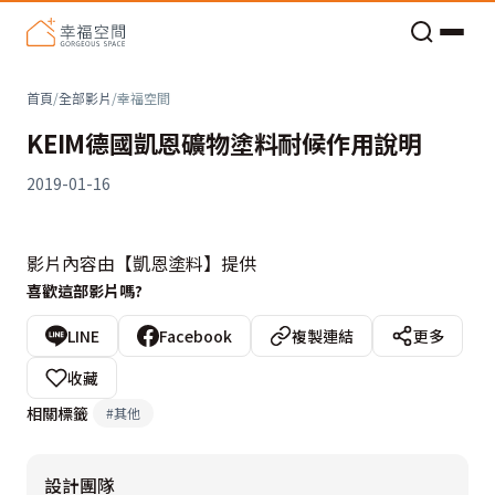
老屋預算分配與高 CP 值煥新術
首頁
/
全部影片
/
幸福空間
KEIM德國凱恩礦物塗料耐候作用說明
2019-01-16
影片內容由【凱恩塗料】提供
喜歡這部影片嗎?
LINE
Facebook
複製連結
更多
收藏
相關標籤
#
其他
設計團隊