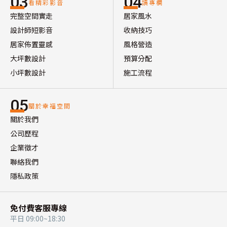
03
04
看精彩影音
讀專欄
完整空間實走
居家風水
設計師短影音
收納技巧
居家佈置靈感
風格營造
大坪數設計
預算分配
小坪數設計
施工流程
05
關於幸福空間
關於我們
公司歷程
企業徵才
聯絡我們
隱私政策
免付費客服專線
平日 09:00~18:30