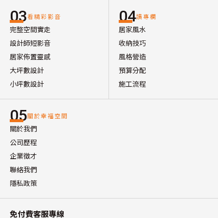
03
04
看精彩影音
讀專欄
完整空間實走
居家風水
設計師短影音
收納技巧
居家佈置靈感
風格營造
大坪數設計
預算分配
小坪數設計
施工流程
05
關於幸福空間
關於我們
公司歷程
企業徵才
聯絡我們
隱私政策
免付費客服專線