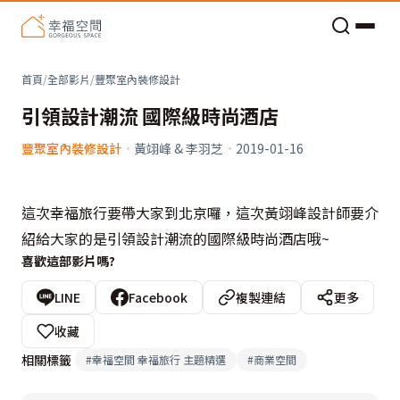
老屋預算分配與高 CP 值煥新術
首頁
/
全部影片
/
豐聚室內裝修設計
引領設計潮流 國際級時尚酒店
豐聚室內裝修設計
·
黃翊峰 & 李羽芝
·
2019-01-16
這次幸福旅行要帶大家到北京囉，這次黃翊峰設計師要介
紹給大家的是引領設計潮流的國際級時尚酒店哦~
喜歡這部影片嗎?
LINE
Facebook
複製連結
更多
收藏
相關標籤
#
幸福空間 幸福旅行 主題精選
#
商業空間