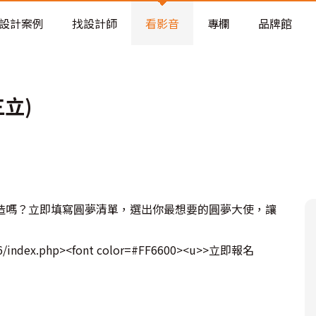
老屋預算分配與高 CP 值煥新術
設計案例
找設計師
看影音
專欄
品牌館
立)
造嗎？立即填寫圓夢清單，選出你最想要的圓夢大使，讓
/06/index.php><font color=#FF6600><u>>立即報名