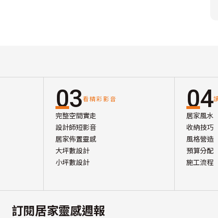
03
04
看精彩影音
完整空間實走
居家風水
設計師短影音
收納技巧
居家佈置靈感
風格營造
大坪數設計
預算分配
小坪數設計
施工流程
訂閱居家靈感週報