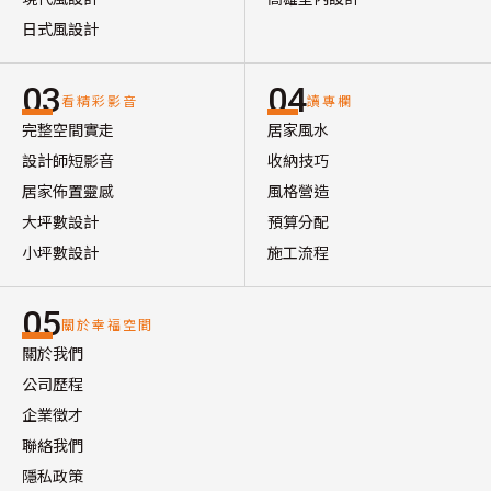
日式風設計
03
04
看精彩影音
讀專欄
完整空間實走
居家風水
設計師短影音
收納技巧
居家佈置靈感
風格營造
大坪數設計
預算分配
小坪數設計
施工流程
05
關於幸福空間
關於我們
公司歷程
企業徵才
聯絡我們
隱私政策