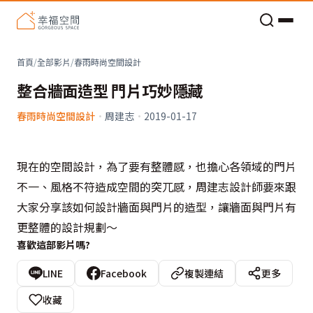
老屋預算分配與高 CP 值煥新術
首頁
/
全部影片
/
春雨時尚空間設計
整合牆面造型 門片巧妙隱藏
春雨時尚空間設計
·
周建志
·
2019-01-17
現在的空間設計，為了要有整體感，也擔心各領域的門片
不一、風格不符造成空間的突兀感，周建志設計師要來跟
大家分享該如何設計牆面與門片的造型，讓牆面與門片有
更整體的設計規劃～
喜歡這部影片嗎?
LINE
Facebook
複製連結
更多
收藏