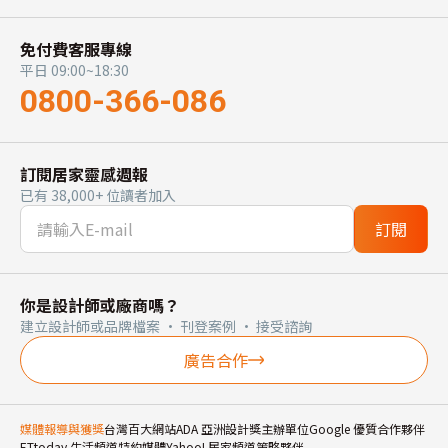
免付費客服專線
平日 09:00~18:30
0800-366-086
訂閱居家靈感週報
已有 38,000+ 位讀者加入
訂閱
你是設計師或廠商嗎？
建立設計師或品牌檔案 · 刊登案例 · 接受諮詢
廣告合作
媒體報導與獲獎
台灣百大網站
ADA 亞洲設計獎主辦單位
Google 優質合作夥伴
ETtoday 生活頻道特約媒體
Yahoo! 居家頻道策略夥伴