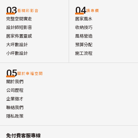
03
04
看精彩影音
讀專欄
完整空間實走
居家風水
設計師短影音
收納技巧
居家佈置靈感
風格營造
大坪數設計
預算分配
小坪數設計
施工流程
05
關於幸福空間
關於我們
公司歷程
企業徵才
聯絡我們
隱私政策
免付費客服專線