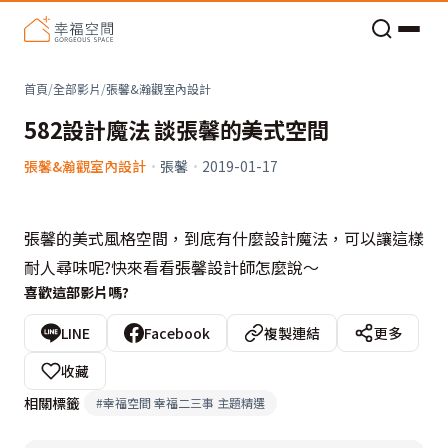
老屋預算分配與高 CP 值煥新術
首頁
/
全部影片
/
張馨&瀚觀室內設計
582設計魔法 談張馨的美式空間
張馨&瀚觀室內設計
·
張馨
·
2019-01-17
張馨的美式風格空間，到底有什麼設計魔法，可以讓這樣
耐人尋味呢?快來看看張馨設計師怎麼說～
喜歡這部影片嗎?
LINE
Facebook
複製連結
更多
收藏
相關標籤
#
幸福空間 幸福二三事 主題精選