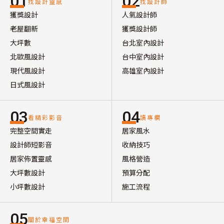
01
02
找設計靈感
找設計師
獲獎設計
人氣設計師
老屋翻新
獲獎設計師
大坪數
台北室內設計
北歐風設計
台中室內設計
現代風設計
高雄室內設計
日式風設計
03
04
看精彩影音
讀專欄
完整空間實走
居家風水
設計師短影音
收納技巧
居家佈置靈感
風格營造
大坪數設計
預算分配
小坪數設計
施工流程
05
關於幸福空間