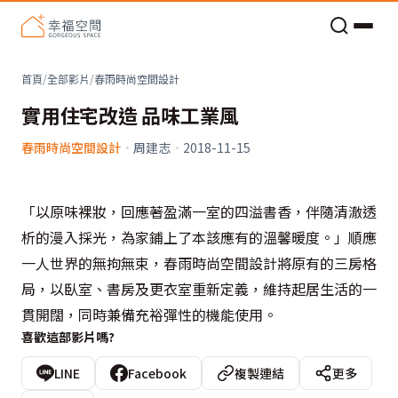
老屋預算分配與高 CP 值煥新術
首頁
/
全部影片
/
春雨時尚空間設計
實用住宅改造 品味工業風
春雨時尚空間設計
·
周建志
·
2018-11-15
「以原味裸妝，回應著盈滿一室的四溢書香，伴隨清澈透
析的漫入採光，為家鋪上了本該應有的溫馨暖度。」順應
一人世界的無拘無束，春雨時尚空間設計將原有的三房格
局，以臥室、書房及更衣室重新定義，維持起居生活的一
貫開闊，同時兼備充裕彈性的機能使用。
喜歡這部影片嗎?
LINE
Facebook
複製連結
更多