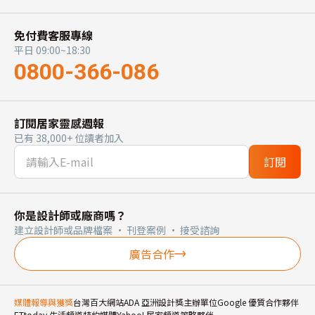
免付費客服專線
平日 09:00~18:30
0800-366-086
訂閱居家靈感週報
已有 38,000+ 位讀者加入
訂閱
你是設計師或廠商嗎？
建立設計師或品牌檔案 · 刊登案例 · 接受諮詢
廣告合作
媒體報導與獲獎
台灣百大網站
ADA 亞洲設計獎主辦單位
Google 優質合作夥伴
ETtoday 生活頻道特約媒體
Yahoo! 居家頻道策略夥伴