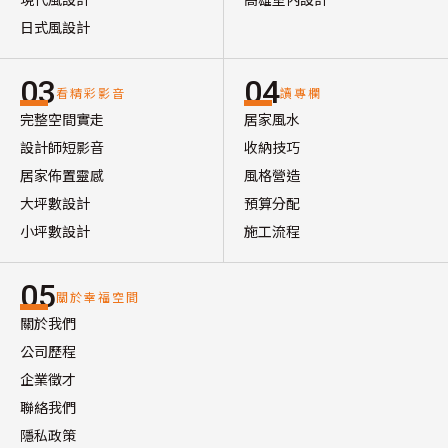
日式風設計
03
04
看精彩影音
讀專欄
完整空間實走
居家風水
設計師短影音
收納技巧
居家佈置靈感
風格營造
大坪數設計
預算分配
小坪數設計
施工流程
05
關於幸福空間
關於我們
公司歷程
企業徵才
聯絡我們
隱私政策