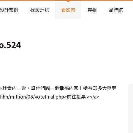
老屋預算分配與高 CP 值煥新術
設計案例
找設計師
看影音
專欄
品牌館
.524
你珍貴的一票，幫他們圓一個幸福的家！還有眾多大獎等
hhh/million/05/votefinal.php>前往投票 ></a>