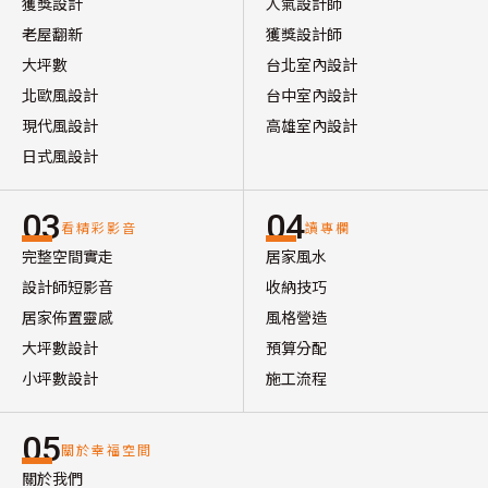
獲獎設計
人氣設計師
老屋翻新
獲獎設計師
大坪數
台北室內設計
北歐風設計
台中室內設計
現代風設計
高雄室內設計
日式風設計
03
04
看精彩影音
讀專欄
完整空間實走
居家風水
設計師短影音
收納技巧
居家佈置靈感
風格營造
大坪數設計
預算分配
小坪數設計
施工流程
05
關於幸福空間
關於我們