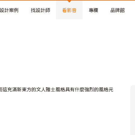
老屋預算分配與高 CP 值煥新術
設計案例
找設計師
看影音
專欄
品牌館
而這充滿新東方的文人雅士風格具有什麼強烈的風格元