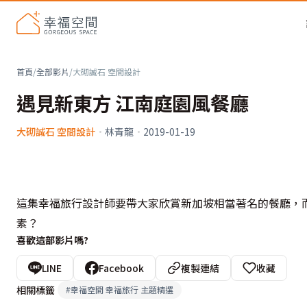
首頁
/
全部影片
/
大砌誠石 空間設計
遇見新東方 江南庭園風餐廳
大砌誠石 空間設計
·
林青龍
·
2019-01-19
這集幸福旅行設計師要帶大家欣賞新加坡相當著名的餐廳，
素？
喜歡這部影片嗎?
LINE
Facebook
複製連結
收藏
相關標籤
#
幸福空間 幸福旅行 主題精選