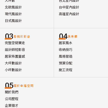
大坪數
台北室內設計
北歐風設計
台中室內設計
現代風設計
高雄室內設計
日式風設計
03
04
看精彩影音
讀專欄
完整空間實走
居家風水
設計師短影音
收納技巧
居家佈置靈感
風格營造
大坪數設計
預算分配
小坪數設計
施工流程
05
關於幸福空間
關於我們
公司歷程
企業徵才