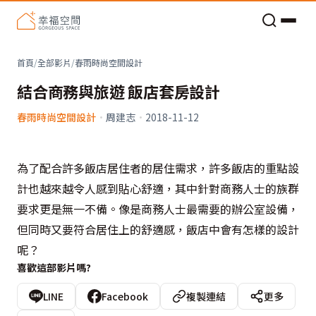
老屋預算分配與高 CP 值煥新術
首頁
/
全部影片
/
春雨時尚空間設計
結合商務與旅遊 飯店套房設計
春雨時尚空間設計
·
周建志
·
2018-11-12
為了配合許多飯店居住者的居住需求，許多飯店的重點設
計也越來越令人感到貼心舒適，其中針對商務人士的族群
要求更是無一不備。像是商務人士最需要的辦公室設備，
但同時又要符合居住上的舒適感，飯店中會有怎樣的設計
呢？
喜歡這部影片嗎?
LINE
Facebook
複製連結
更多