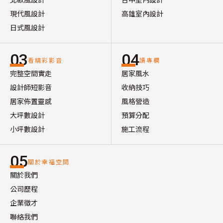
現代風設計
高雄室內設計
日式風設計
03
04
看精彩影音
讀專欄
完整空間實走
居家風水
設計師短影音
收納技巧
居家佈置靈感
風格營造
大坪數設計
預算分配
小坪數設計
施工流程
05
關於幸福空間
關於我們
公司歷程
企業徵才
聯絡我們