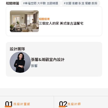
相關標籤
#
幸福空間 大坪數 主題精選
#
玄關 客廳 臥室 餐廳 廚房
相關個案
三個女人的家 美式復古溫馨宅
設計團隊
張馨&瀚觀室內設計
張馨
01
02
找設計靈感
找設計師