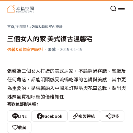
老屋預算分配與高 CP 值煥新術
首頁
/
全部影片
/
張馨&瀚觀室內設計
三個女人的家 美式復古溫馨宅
張馨&瀚觀室內設計
·
張馨
·
2019-01-19
張馨為三個女人打造的美式居家，不論經過客廳、餐廳及
任何角落，都能明顯感受流暢乾淨的色調與美感。其中更
為重要的，是張馨融入中國風訂製品與花草盆栽，點出與
姊妹氣質相呼應的優雅知性
喜歡這部影片嗎?
LINE
Facebook
複製連結
更多
收藏