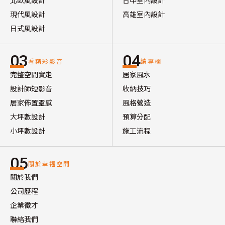
北歐風設計
台中室內設計
現代風設計
高雄室內設計
日式風設計
03
04
看精彩影音
讀專欄
完整空間實走
居家風水
設計師短影音
收納技巧
居家佈置靈感
風格營造
大坪數設計
預算分配
小坪數設計
施工流程
05
關於幸福空間
關於我們
公司歷程
企業徵才
聯絡我們