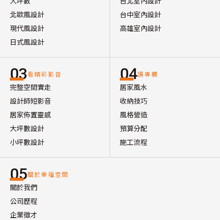
大坪數
台北室內設計
北歐風設計
台中室內設計
現代風設計
高雄室內設計
日式風設計
03
04
看精彩影音
讀專欄
完整空間實走
居家風水
設計師短影音
收納技巧
居家佈置靈感
風格營造
大坪數設計
預算分配
小坪數設計
施工流程
05
關於幸福空間
關於我們
公司歷程
企業徵才