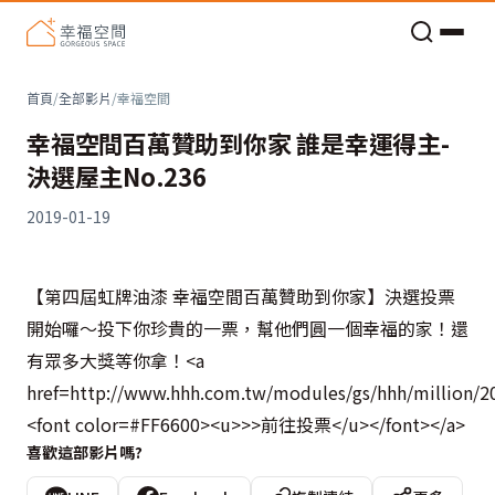
老屋預算分配與高 CP 值煥新術
首頁
/
全部影片
/
幸福空間
幸福空間百萬贊助到你家 誰是幸運得主-
決選屋主No.236
2019-01-19
【第四屆虹牌油漆 幸福空間百萬贊助到你家】決選投票
開始囉～投下你珍貴的一票，幫他們圓一個幸福的家！還
有眾多大獎等你拿！<a
href=http://www.hhh.com.tw/modules/gs/hhh/million/20
<font color=#FF6600><u>>>前往投票</u></font></a>
喜歡這部影片嗎?