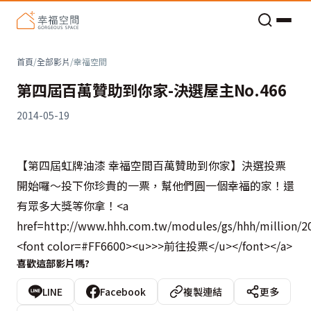
老屋預算分配與高 CP 值煥新術
首頁
/
全部影片
/
幸福空間
第四屆百萬贊助到你家-決選屋主No.466
2014-05-19
【第四屆虹牌油漆 幸福空間百萬贊助到你家】決選投票
開始囉～投下你珍貴的一票，幫他們圓一個幸福的家！還
有眾多大獎等你拿！<a
href=http://www.hhh.com.tw/modules/gs/hhh/million/20
<font color=#FF6600><u>>>前往投票</u></font></a>
喜歡這部影片嗎?
LINE
Facebook
複製連結
更多