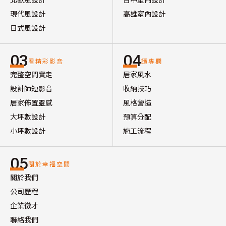
現代風設計
高雄室內設計
日式風設計
03
04
看精彩影音
讀專欄
完整空間實走
居家風水
設計師短影音
收納技巧
居家佈置靈感
風格營造
大坪數設計
預算分配
小坪數設計
施工流程
05
關於幸福空間
關於我們
公司歷程
企業徵才
聯絡我們